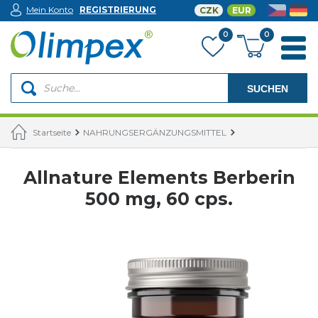
Mein Konto
REGISTRIERUNG
CZK
EUR
0
0
SUCHEN
Startseite
NAHRUNGSERGÄNZUNGSMITTEL
Allnature Elements Berberin
500 mg, 60 cps.