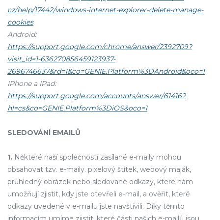
cz/help/17442/windows-internet-explorer-delete-manage-
cookies
Android:
https://support.google.com/chrome/answer/2392709?
visit_id=1-636270856459123937-
2696746637&rd=1&co=GENIE.Platform%3DAndroid&oco=1
IPhone a IPad:
https://support.google.com/accounts/answer/61416?
hl=cs&co=GENIE.Platform%3DiOS&oco=1
SLEDOVÁNÍ EMAILŮ
1.
Některé naší společností zasílané e-maily mohou
obsahovat tzv. e-maily. pixelový štítek, webový maják,
průhledný obrázek nebo sledované odkazy, které nám
umožňují zjistit, kdy jste otevřeli e-mail, a ověřit, které
odkazy uvedené v e-mailu jste navštívili. Díky těmto
informacím umíme zjistit, které části našich e-mailů jsou