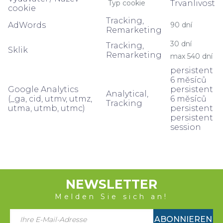
Typ cookie
Trvanlivost
cookie
Tracking,
AdWords
90 dní
Remarketing
30 dní
Tracking,
Sklik
Remarketing
max 540 dní
persistent
6 měsíců
Google Analytics
persistent
Analytical,
(_ga, cid, utmv, utmz,
6 měsíců
Tracking
utma, utmb, utmc)
persistent
persistent
session
NEWSLETTER
Melden Sie sich an!
ABONNIEREN