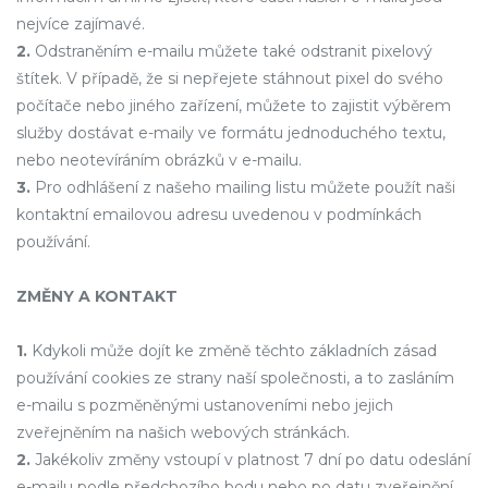
nejvíce zajímavé.
2.
Odstraněním e-mailu můžete také odstranit pixelový
štítek. V případě, že si nepřejete stáhnout pixel do svého
počítače nebo jiného zařízení, můžete to zajistit výběrem
služby dostávat e-maily ve formátu jednoduchého textu,
nebo neotevíráním obrázků v e-mailu.
3.
Pro odhlášení z našeho mailing listu můžete použít naši
kontaktní emailovou adresu uvedenou v podmínkách
používání.
ZMĚNY A KONTAKT
1.
Kdykoli může dojít ke změně těchto základních zásad
používání cookies ze strany naší společnosti, a to zasláním
e-mailu s pozměněnými ustanoveními nebo jejich
zveřejněním na našich webových stránkách.
2.
Jakékoliv změny vstoupí v platnost 7 dní po datu odeslání
e-mailu podle předchozího bodu nebo po datu zveřejnění