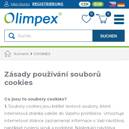
Mein Konto
REGISTRIERUNG
CZK
EUR
0
0
SUCHEN
Startseite
COOKIES
Zásady používání souborů
cookies
Co jsou to soubory cookies?
1.
Soubory cookies jsou krátké textové soubory, které
internetová stránka odešle do Vašeho prohlížeče. Umožňuje
internetové stránce zaznamenat informace o Vaší návštěvě,
například zvolený jazyk a podobně. Následující návštěva