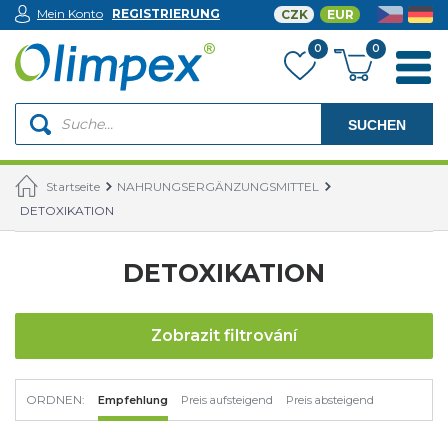
Mein Konto
REGISTRIERUNG
CZK
EUR
0
0
SUCHEN
Startseite
NAHRUNGSERGÄNZUNGSMITTEL
DETOXIKATION
DETOXIKATION
Zobrazit filtrování
ORDNEN:
Empfehlung
Preis aufsteigend
Preis absteigend