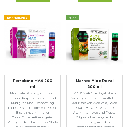
EMPFEHLUNG
TIPP
Ferrobine MAX 200
Marnys Aloe Royal
ml
200 ml
Maximale Wirkung von Eisen
MARNYS® Aloe Royal ist ein
um den Körper zu stärken und
Nahrungsergänzungsmittel auf
Müdigkeit und Erschöpfung
der Basis von Aloe Vera, Gelee
lindert. Eisen in Form von Eisen-
Royale, B-, C-, E-, A- und D-
Bisglyzinat, mit hoher
Vitaminkomplex und Fructo-
Bioverfügbarkeit und guter
Oligosacchariden, die die
Verträglichkeit. Einzeldosis-Shots
Ernährung und den