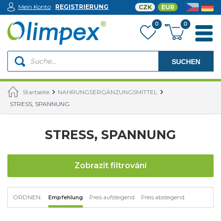
Mein Konto
REGISTRIERUNG
CZK
EUR
0
0
SUCHEN
Startseite
NAHRUNGSERGÄNZUNGSMITTEL
STRESS, SPANNUNG
STRESS, SPANNUNG
Zobrazit filtrování
ORDNEN:
Empfehlung
Preis aufsteigend
Preis absteigend