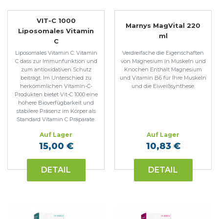
VIT-C 1000
Marnys MagVital 220
Liposomales Vitamin
ml
C
Liposomales Vitamin C: Vitamin
Verdreifache die Eigenschaften
C dass zur Immunfunktion und
von Magnesium in Muskeln und
zum antioxidativen Schutz
Knochen Enthält Magnesium
beiträgt. Im Unterschied zu
und Vitamin B6 für Ihre Muskeln
herkömmlichen Vitamin-C-
und die Eiweißsynthese.
Produkten bietet Vit-C 1000 eine
höhere Bioverfügbarkeit und
stabilere Präsenz im Körper als
Standard Vitamin C Präparate.
Auf Lager
Auf Lager
15,00 €
10,83 €
DETAIL
DETAIL