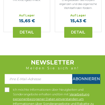
mit Kirschgeschmack.
Energiebedarf des Körpers
ergänzen und das organische
Wohlbefinden fördern.
Auf Lager
Auf Lager
15,65 €
15,43 €
DETAIL
DETAIL
NEWSLETTER
Melden Sie sich an!
ABONNIEREN
Ich möchte Informationen über Neuigkeiten und
Sonderangebote erhalten und bin mit
Verarbeitung
personenbezogener Daten einverstanden um
Informationen über Sonderangebote und Rabatte zu