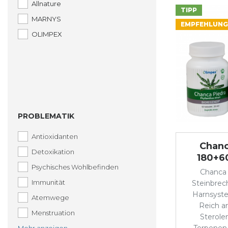
Allnature
TIPP
MARNYS
EMPFEHLUNG
OLIMPEX
PROBLEMATIK
Antioxidanten
Chanc
Detoxikation
180+6
Psychisches Wohlbefinden
Chanca 
Immunität
Steinbrec
Harnsyst
Atemwege
Reich an
Menstruation
Sterole