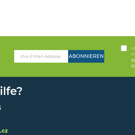
I
e
ABONNIEREN
e
Ra
lfe?
3
.cz