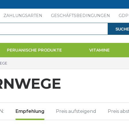
ZAHLUNGSARTEN
GESCHÄFTSBEDINGUNGEN
GDP
SUCH
PERUANISCHE PRODUKTE
VITAMINE
EGE
RNWEGE
N:
Empfehlung
Preis aufsteigend
Preis ab