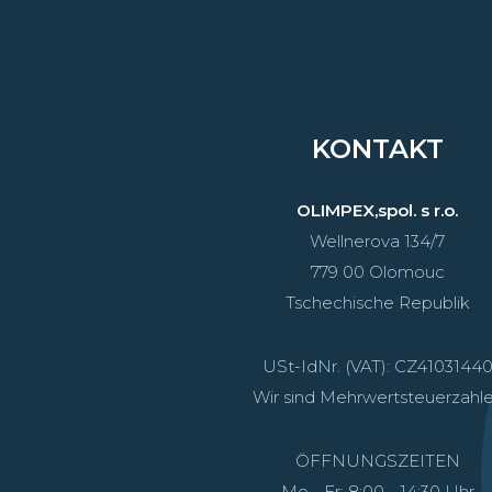
KONTAKT
OLIMPEX,spol. s r.o.
Wellnerova 134/7
779 00 Olomouc
Tschechische Republik
USt-IdNr. (VAT): CZ4103144
Wir sind Mehrwertsteuerzahle
ÖFFNUNGSZEITEN
Mo - Fr: 8:00 - 14:30 Uhr