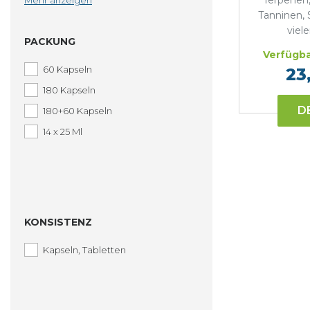
Terpenen,
Mehr anzeigen
Harnwege
Tanninen,
Nervensystem
viel
PACKUNG
Prostata
Verfügba
Haut
60 Kapseln
23
Schlaf
180 Kapseln
Stress, Nervosität, Spannung
D
180+60 Kapseln
Haare, Nägel
14 x 25 Ml
Verdauung
KONSISTENZ
Kapseln, Tabletten