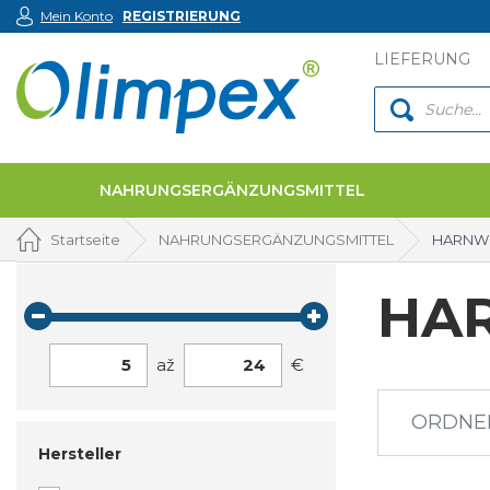
Mein Konto
REGISTRIERUNG
LIEFERUNG
NAHRUNGSERGÄNZUNGSMITTEL
Startseite
NAHRUNGSERGÄNZUNGSMITTEL
HARNW
HA
5
až
24
€
ORDNE
Hersteller