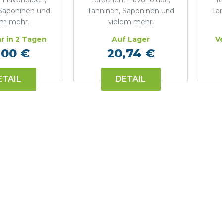
 Flavonoiden,
Terpenen, Flavonoiden,
T
 Saponinen und
Tanninen, Saponinen und
Ta
em mehr.
vielem mehr.
r in 2 Tagen
Auf Lager
V
,00 €
20,74 €
ETAIL
DETAIL