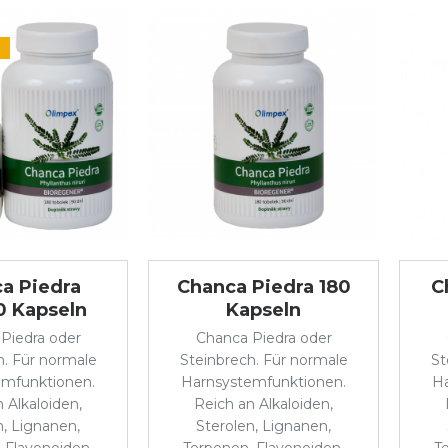
a Piedra
Chanca Piedra 180
C
0 Kapseln
Kapseln
Piedra oder
Chanca Piedra oder
h. Für normale
Steinbrech. Für normale
St
emfunktionen.
Harnsystemfunktionen.
Ha
 Alkaloiden,
Reich an Alkaloiden,
n, Lignanen,
Sterolen, Lignanen,