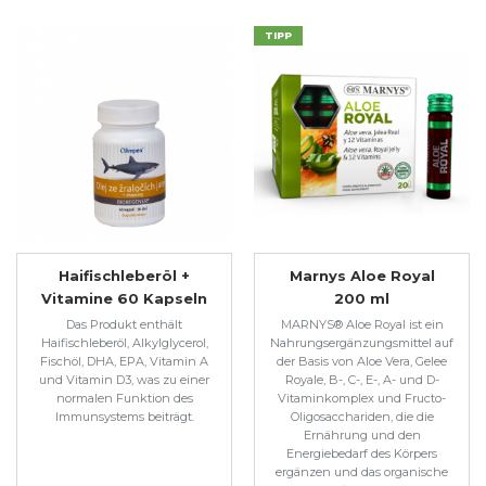
TIPP
Haifischleberöl +
Marnys Aloe Royal
Vitamine 60 Kapseln
200 ml
Das Produkt enthält
MARNYS® Aloe Royal ist ein
Haifischleberöl, Alkylglycerol,
Nahrungsergänzungsmittel auf
Fischöl, DHA, EPA, Vitamin A
der Basis von Aloe Vera, Gelee
und Vitamin D3, was zu einer
Royale, B-, C-, E-, A- und D-
normalen Funktion des
Vitaminkomplex und Fructo-
Immunsystems beiträgt.
Oligosacchariden, die die
Ernährung und den
Energiebedarf des Körpers
ergänzen und das organische