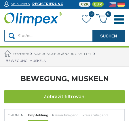
Mein Konto
REGISTRIERUNG
CZK
EUR
0
0
SUCHEN
Startseite
NAHRUNGSERGÄNZUNGSMITTEL
BEWEGUNG, MUSKELN
BEWEGUNG, MUSKELN
Zobrazit filtrování
ORDNEN:
Empfehlung
Preis aufsteigend
Preis absteigend