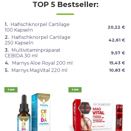
TOP 5 Bestseller:
1.
Haifischknorpel Cartilage
20,22 €
100 Kapseln
2.
Haifischknorpel Cartilage
42,61 €
250 Kapseln
3.
Multivitaminpräparat
9,57 €
CEBIDA 30 ml
4.
Marnys Aloe Royal 200 ml
15,43 €
5.
Marnys MagVital 220 ml
10,83 €
TIPP
TIPP