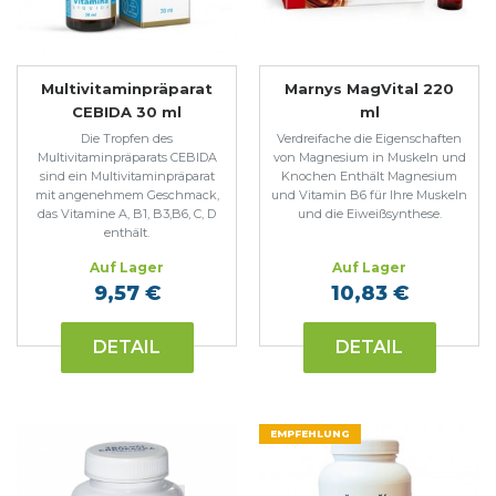
Multivitaminpräparat
Marnys MagVital 220
CEBIDA 30 ml
ml
Die Tropfen des
Verdreifache die Eigenschaften
Multivitaminpräparats CEBIDA
von Magnesium in Muskeln und
sind ein Multivitaminpräparat
Knochen Enthält Magnesium
mit angenehmem Geschmack,
und Vitamin B6 für Ihre Muskeln
das Vitamine A, B1, B3,B6, C, D
und die Eiweißsynthese.
enthält.
Auf Lager
Auf Lager
9,57 €
10,83 €
DETAIL
DETAIL
EMPFEHLUNG