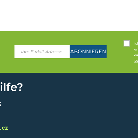
I
e
ABONNIEREN
e
Ra
lfe?
3
.cz