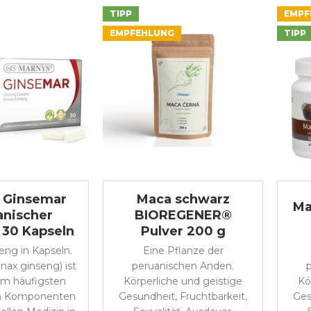
TIPP
EMPF
EMPFEHLUNG
TIPP
 Ginsemar
Maca schwarz
Ma
anischer
BIOREGENER®
 30 Kapseln
Pulver 200 g
eng in Kapseln.
Eine Pflanze der
nax ginseng) ist
peruanischen Anden.
am häufigsten
Körperliche und geistige
Kö
n Komponenten
Gesundheit, Fruchtbarkeit,
Ges