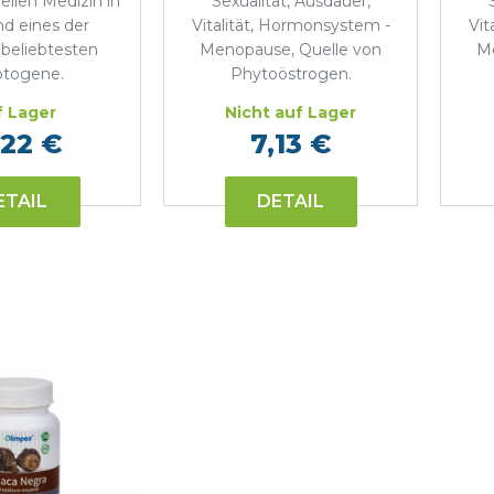
nellen Medizin in
Sexualität, Ausdauer,
nd eines der
Vitalität, Hormonsystem -
Vit
 beliebtesten
Menopause, Quelle von
Me
ptogene.
Phytoöstrogen.
 Lager
Nicht auf Lager
,22 €
7,13 €
ETAIL
DETAIL