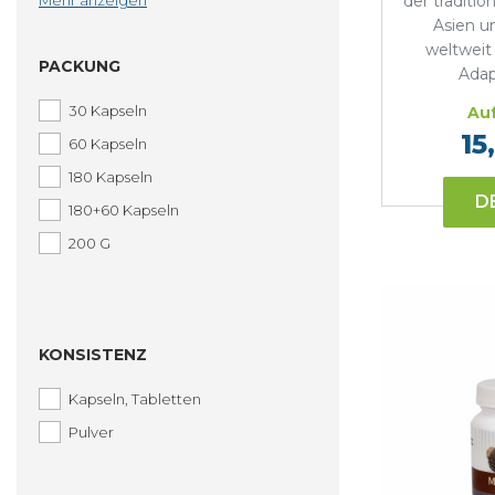
Mehr anzeigen
Harnwege
der traditio
Asien u
Fruchtbarkeit
weltweit
PACKUNG
Haut
Ada
Sexualität
30 Kapseln
Auf
Ausdauer, Vitalität
15
60 Kapseln
180 Kapseln
D
180+60 Kapseln
200 G
KONSISTENZ
Kapseln, Tabletten
Pulver