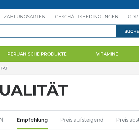
ZAHLUNGSARTEN
GESCHÄFTSBEDINGUNGEN
GDP
SUCH
PERUANISCHE PRODUKTE
VITAMINE
ITÄT
UALITÄT
N:
Empfehlung
Preis aufsteigend
Preis ab