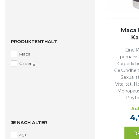
Maca 
Ka
PRODUKTENTHALT
Eine P
Maca
peruani
Ginseng
Körperlich
Gesundheit,
Sexualit
Vitalität,
Menopaus
Phyto
Auf
4,
JE NACH ALTER
D
40+