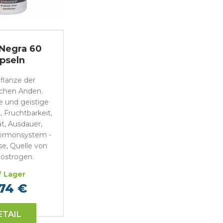
Negra 60
pseln
flanze der
schen Anden.
e und geistige
 Fruchtbarkeit,
ät, Ausdauer,
 Hormonsystem -
e, Quelle von
östrogen.
 Lager
74 €
ETAIL