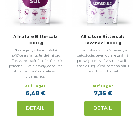
Allnature Bittersalz
Allnature Bittersalz
1000 g
Lavendel 1000 g
Obsahuje vysoké množství
Epsomská sůl uvolňuje svaly a
hořčíku a síranu. Je ideální pro
detoxikuje. Levandule je známá
přípravu relaxačních lázní, které
pro svůj pozitivní vliv na kvalitu
pomohou uvolnit svaly, odbourat
spánku. Její vůně pomáhá tělu i
stres a zároveň detoxikovat
mysli lépe relaxovat.
organismus.
Auf Lager
Auf Lager
6,48 €
7,35 €
DETAIL
DETAIL