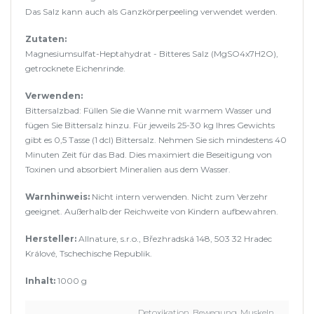
Das Salz kann auch als Ganzkörperpeeling verwendet werden.
Zutaten:
Magnesiumsulfat-Heptahydrat - Bitteres Salz (MgSO4x7H2O),
getrocknete Eichenrinde.
Verwenden:
Bittersalzbad: Füllen Sie die Wanne mit warmem Wasser und
fügen Sie Bittersalz hinzu. Für jeweils 25-30 kg Ihres Gewichts
gibt es 0,5 Tasse (1 dcl) Bittersalz. Nehmen Sie sich mindestens 40
Minuten Zeit für das Bad. Dies maximiert die Beseitigung von
Toxinen und absorbiert Mineralien aus dem Wasser.
Warnhinweis:
Nicht intern verwenden. Nicht zum Verzehr
geeignet. Außerhalb der Reichweite von Kindern aufbewahren.
Hersteller:
Allnature, s.r.o., Březhradská 148, 503 32 Hradec
Králové, Tschechische Republik.
Inhalt:
1000 g
Detoxikation, Bewegung, Muskeln,