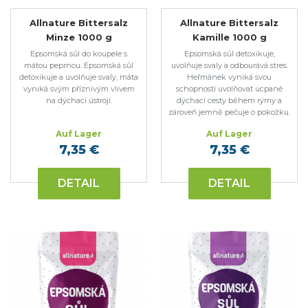
Allnature Bittersalz
Allnature Bittersalz
Minze 1000 g
Kamille 1000 g
Epsomská sůl do koupele s
Epsomská sůl detoxikuje,
mátou peprnou. Epsomská sůl
uvolňuje svaly a odbourává stres.
detoxikuje a uvolňuje svaly, máta
Heřmánek vyniká svou
vyniká svým příznivým vlivem
schopností uvolňovat ucpané
na dýchací ústrojí.
dýchací cesty během rýmy a
zároveň jemně pečuje o pokožku.
Auf Lager
Auf Lager
7,35 €
7,35 €
DETAIL
DETAIL