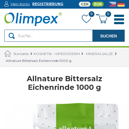
Mein Konto
REGISTRIERUNG
CZK
EUR
0
0
SUCHEN
Startseite
KOSMETIK - VIPERODERM
MINERALSALZE
Allnature Bittersalz Eichenrinde 1000 g
Allnature Bittersalz
Eichenrinde 1000 g