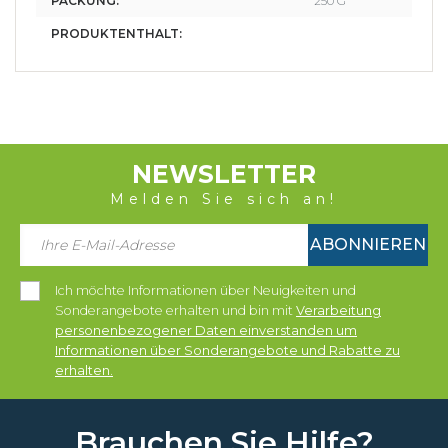
PACKUNG:
250 G
PRODUKTENTHALT:
NEWSLETTER
Melden Sie sich an!
ABONNIEREN
Ich möchte Informationen über Neuigkeiten und
Sonderangebote erhalten und bin mit
Verarbeitung
personenbezogener Daten einverstanden um
Informationen über Sonderangebote und Rabatte zu
erhalten.
Brauchen Sie Hilfe?