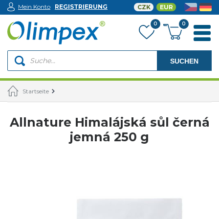
Mein Konto
REGISTRIERUNG
CZK
EUR
0
0
SUCHEN
Startseite
Allnature Himalájská sůl černá
jemná 250 g