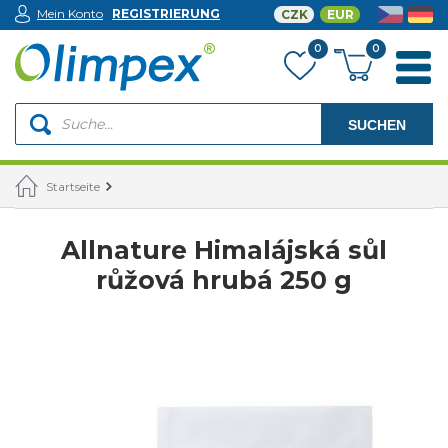
Mein Konto
REGISTRIERUNG
CZK
EUR
0
0
SUCHEN
Startseite
Allnature Himalájská sůl
růžová hrubá 250 g