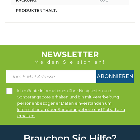
PACKUNG:
100 G
PRODUKTENTHALT:
NEWSLETTER
Melden Sie sich an!
ABONNIEREN
Ich möchte Informationen über Neuigkeiten und
Sonderangebote erhalten und bin mit
Verarbeitung
personenbezogener Daten einverstanden um
Informationen über Sonderangebote und Rabatte zu
erhalten.
Brauchen Sie Hilfe?