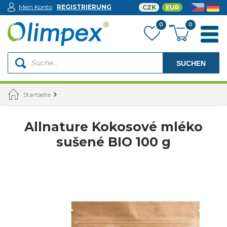
Mein Konto
REGISTRIERUNG
CZK
EUR
0
0
SUCHEN
Startseite
Allnature Kokosové mléko
sušené BIO 100 g