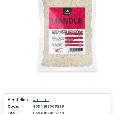
Hersteller:
Allnature
Code:
8594182003239
EAN:
8594182003239