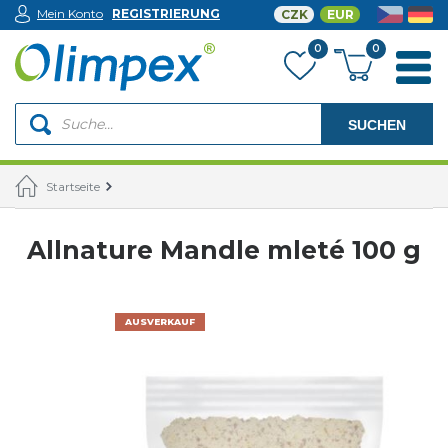
Mein Konto
REGISTRIERUNG
CZK
EUR
0
0
SUCHEN
Startseite
Allnature Mandle mleté 100 g
AUSVERKAUF