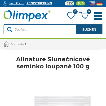
Mein Konto
REGISTRIERUNG
CZK
EUR
0
0
SUCHEN
Startseite
Allnature Slunečnicové
semínko loupané 100 g