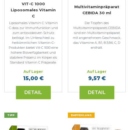
VIT-C 1000
Multivitaminpräparat
Liposomales Vitamin
CEBIDA 30 ml
C
Liposomales Vitamin C: Vitamin
Die Tropfen des
C dass zur Immunfunktion und
Multivitaminpräparats CEBIDA
zum antioxidativen Schutz
sind ein Multivitaminpräparat
beiträgt. Im Unterschied zu
mit angenehmem Geschmack,
herkömmlichen Vitamin-C-
das Vitamine A, B1, B3,B6, C, D
Produkten bietet Vit-C 1000 eine
enthält.
höhere Bioverfügbarkeit und
stabilere Präsenz im Körper als
Standard Vitamin C Präparate.
Auf Lager
Auf Lager
15,00 €
9,57 €
DETAIL
DETAIL
TIPP
EMPFEHLUNG