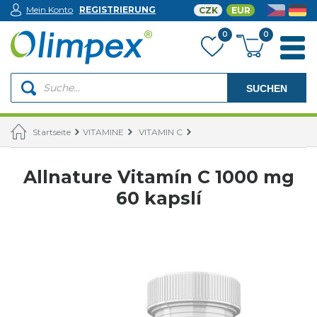
Mein Konto
REGISTRIERUNG
CZK
EUR
0
0
SUCHEN
Startseite
VITAMINE
VITAMIN C
Allnature Vitamín C 1000 mg
60 kapslí