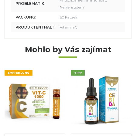
Antioxidanten, Immunität,
PROBLEMATIK:
Nervensystem
PACKUNG:
60 Kapseln
PRODUKTENTHALT:
Vitamin C
Mohlo by Vás zajímat
EMPFEHLUNG
TIPP