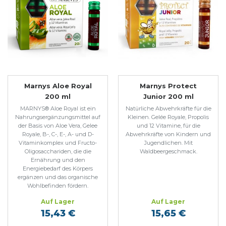
Marnys Aloe Royal
Marnys Protect
200 ml
Junior 200 ml
MARNYS® Aloe Royal ist ein
Natürliche Abwehrkräfte für die
Nahrungsergänzungsmittel auf
Kleinen. Gelée Royale, Propolis
der Basis von Aloe Vera, Gelee
und 12 Vitamine, für die
Royale, B-, C-, E-, A- und D-
Abwehrkräfte von Kindern und
Vitaminkomplex und Fructo-
Jugendlichen. Mit
Oligosacchariden, die die
Waldbeergeschmack.
Ernährung und den
Energiebedarf des Körpers
ergänzen und das organische
Wohlbefinden fördern.
Auf Lager
Auf Lager
15,43 €
15,65 €