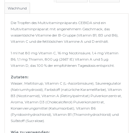
Wachhund
Die Tropfen des Multivitaminpräparats CEBIDA sind ein
Multivitaminpräparat mit angenehmem Geschmack, das
wasserlösliche Vitamine der B-Gruppe (Vitamin B1, B3 und B6),
Vitamin C und die fettlöslichen Vitamine A und D enthält.
1 ml hat 80 mg Vitamin C, 16 mg Nicotinsäure, 1,4 mg Vitamin
B6, 1,1 mg Thiamin, 800 µg (2667 IE) Vitamin A und 5 µg
Vitamin D, das 100 % der empfohlenen Tagesdosis entspricht.
Zutaten:
Wasser, Maltitsirup, Vitamin C (L-Ascorbinsäure), Säureregulator
(Natriumhydroxid), Farbstoff (natürliche Karamellfarbe), Vitamin
B3 (Nicotinamid), Vitamin A (Retinylpalmitat) Pulverkonzentrat,
Aroma, Vitamin D3 (Cholecalciferol) Pulverkonzentrat,
Konservierungsmittel (Kaliumsorbat), Vitamin B6
(Pyridoxinhydrochlorid), Vitamin B1 (Thiaminhydrochlorid) und
Süßstoff (Sucralose).
Wie zu verwenden: