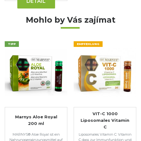
DETAIL
Mohlo by Vás zajímat
TIPP
EMPFEHLUNG
VIT-C 1000
Marnys Aloe Royal
Liposomales Vitamin
200 ml
C
MARNYS® Aloe Royal ist ein
Liposomales Vitamin C: Vitamin
Nahrungsergänzungsmittel auf
C dass zur Immunfunktion und