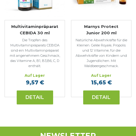
Multivitaminpräparat
Marnys Protect
CEBIDA 30 ml
Junior 200 ml
Die Tropfen des
Natürliche Abwehrkräfte für die
Multivitaminpräparats CEBIDA
Kleinen. Gelée Royale, Propolis
sind ein Multivitaminpräparat
und 12 Vitamine, für die
mit angenehmem Geschmack,
Abwehrkräfte von Kindern und
das Vitamine A, B1, B3,B6, C, D
Jugendlichen. Mit
enthält.
Waldbeergeschmack.
Auf Lager
Auf Lager
9,57 €
15,65 €
DETAIL
DETAIL
NEWSLETTER