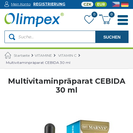
Mein Konto
REGISTRIERUNG
CZK
EUR
0
0
SUCHEN
Startseite
VITAMINE
VITAMIN C
Multivitaminpräparat CEBIDA 30 ml
Multivitaminpräparat CEBIDA
30 ml