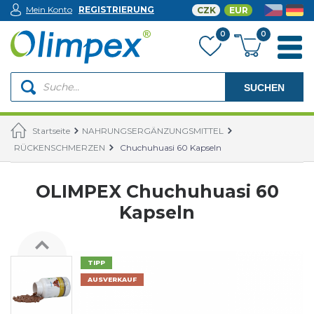
Mein Konto
REGISTRIERUNG
CZK
EUR
0
0
SUCHEN
Startseite
NAHRUNGSERGÄNZUNGSMITTEL
RÜCKENSCHMERZEN
Chuchuhuasi 60 Kapseln
OLIMPEX Chuchuhuasi 60
Kapseln
TIPP
AUSVERKAUF