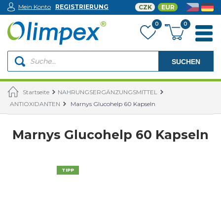
Mein Konto
REGISTRIERUNG
CZK
EUR
0
0
SUCHEN
Startseite
NAHRUNGSERGÄNZUNGSMITTEL
ANTIOXIDANTEN
Marnys Glucohelp 60 Kapseln
Marnys Glucohelp 60 Kapseln
TIPP