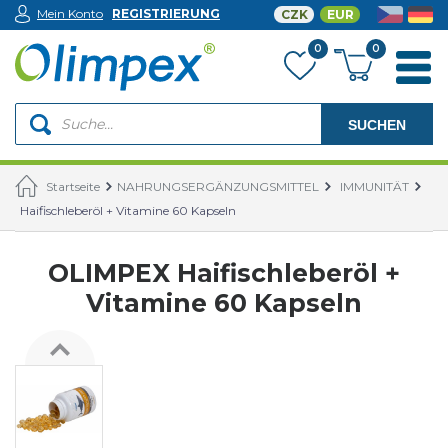
Mein Konto
REGISTRIERUNG
CZK
EUR
0
0
SUCHEN
Startseite
NAHRUNGSERGÄNZUNGSMITTEL
IMMUNITÄT
Haifischleberöl + Vitamine 60 Kapseln
OLIMPEX Haifischleberöl +
Vitamine 60 Kapseln