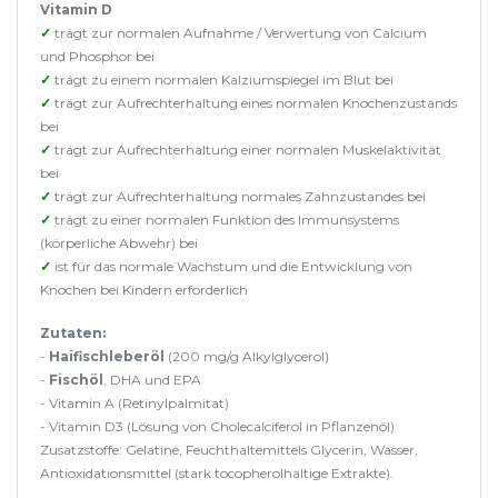
Vitamin D
✓
trägt zur normalen Aufnahme / Verwertung von Calcium
und Phosphor bei
✓
trägt zu einem normalen Kalziumspiegel im Blut bei
✓
trägt zur Aufrechterhaltung eines normalen Knochenzustands
bei
✓
trägt zur Aufrechterhaltung einer normalen Muskelaktivität
bei
✓
trägt zur Aufrechterhaltung normales Zahnzustandes bei
✓
trägt zu einer normalen Funktion des Immunsystems
(körperliche Abwehr) bei
✓
ist für das normale Wachstum und die Entwicklung von
Knochen bei Kindern erforderlich
Zutaten:
-
Haifischleberöl
(200 mg/g Alkylglycerol)
-
Fischöl
, DHA und EPA
- Vitamin A (Retinylpalmitat)
- Vitamin D3 (Lösung von Cholecalciferol in Pflanzenöl)
Zusatzstoffe: Gelatine, Feuchthaltemittels Glycerin, Wasser,
Antioxidationsmittel (stark tocopherolhaltige Extrakte).