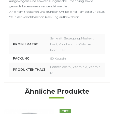
ausgewogene und abwechslungsreiche Ernährung sowie
gesunde Lebensweise verwendet werden.
An einem trockenen und dunklen Ort bei einer Temperatur bis 25
°C in der verschlossenen Packung aufbewahren.
Sehkraft, Bewegung, Muskeln,
PROBLEMATIK:
Haut, Knochen und Gelenke,
Immunität
PACKUNG:
60 Kapseln
Haifischleberöl, Vitamin A, Vitamin
PRODUKTENTHALT:
D
Ähnliche Produkte
TIPP