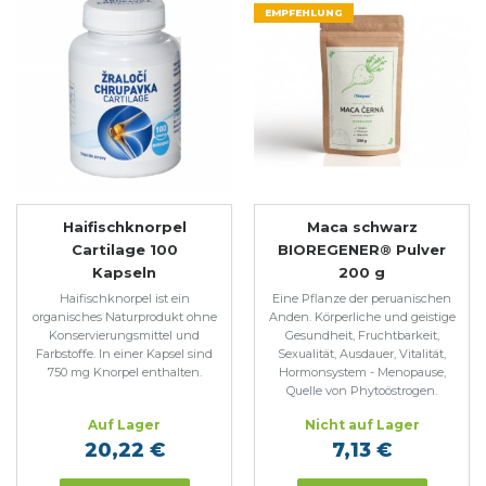
EMPFEHLUNG
Haifischknorpel
Maca schwarz
Cartilage 100
BIOREGENER® Pulver
Kapseln
200 g
Haifischknorpel ist ein
Eine Pflanze der peruanischen
organisches Naturprodukt ohne
Anden. Körperliche und geistige
Konservierungsmittel und
Gesundheit, Fruchtbarkeit,
Farbstoffe. In einer Kapsel sind
Sexualität, Ausdauer, Vitalität,
750 mg Knorpel enthalten.
Hormonsystem - Menopause,
Quelle von Phytoöstrogen.
Auf Lager
Nicht auf Lager
20,22 €
7,13 €