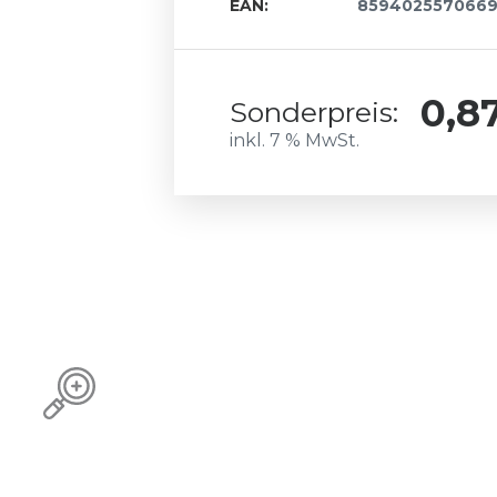
EAN:
859402557066
0,8
Sonderpreis:
inkl. 7 % MwSt.