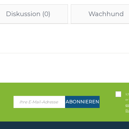
Diskussion (0)
Wachhund
I
e
ABONNIEREN
e
Ra