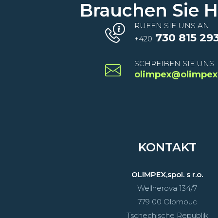
Brauchen Sie Hi
RUFEN SIE UNS AN
730 815 29
+420
SCHREIBEN SIE UNS
olimpex@olimpex
KONTAKT
OLIMPEX,spol. s r.o.
Wellnerova 134/7
779 00 Olomouc
Tschechische Republik