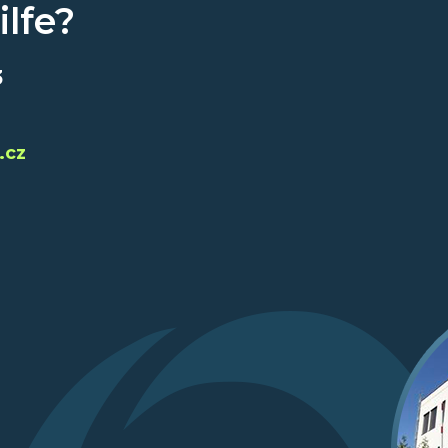
lfe?
3
.cz