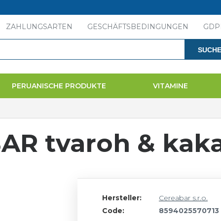
ZAHLUNGSARTEN
GESCHÄFTSBEDINGUNGEN
GDP
SUCH
PERUANISCHE PRODUKTE
VITAMINE
AR tvaroh & kak
Hersteller:
Cereabar s.r.o.
Code:
8594025570713