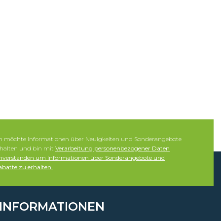
ch möchte Informationen über Neuigkeiten und Sonderangebote
rhalten und bin mit
Verarbeitung personenbezogener Daten
inverstanden um Informationen über Sonderangebote und
batte zu erhalten.
INFORMATIONEN