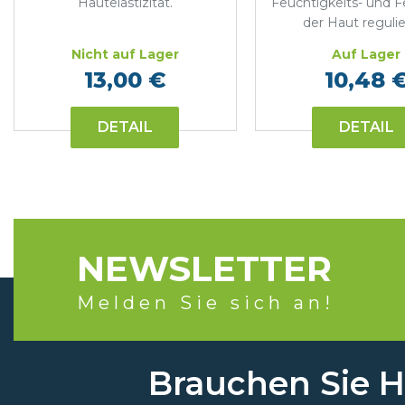
Hautelastizität.
Feuchtigkeits- und F
der Haut regulie
Nicht auf Lager
Auf Lager
13,00 €
10,48 
DETAIL
DETAIL
NEWSLETTER
Melden Sie sich an!
Brauchen Sie Hi