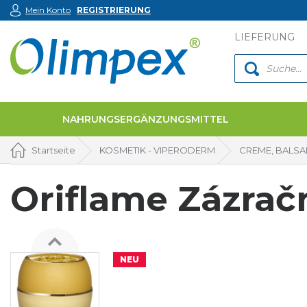
Mein Konto
REGISTRIERUNG
LIEFERUNG
NAHRUNGSERGÄNZUNGSMITTEL
Startseite
KOSMETIK - VIPERODERM
CREME, BALS
Oriflame Zázrač
NEU