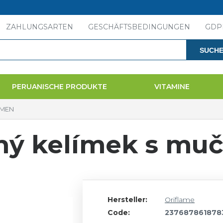
ZAHLUNGSARTEN
GESCHÄFTSBEDINGUNGEN
GDP
SUCH
PERUANISCHE PRODUKTE
VITAMINE
AMEN
ný kelímek s muč
Hersteller:
Oriflame
Code:
237687861878