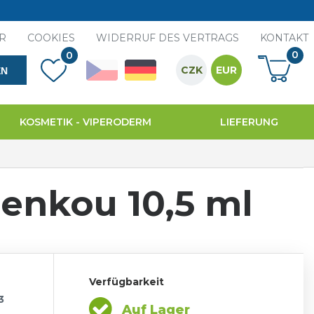
R
COOKIES
WIDERRUF DES VERTRAGS
KONTAKT
0
0
CZK
EUR
EN
KOSMETIK - VIPERODERM
LIEFERUNG
enkou 10,5 ml
Verfügbarkeit
3
Auf Lager