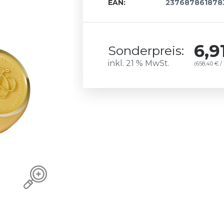
EAN:
237687861878
6,9
Sonderpreis:
inkl. 21 % MwSt.
(658,40 € / 1