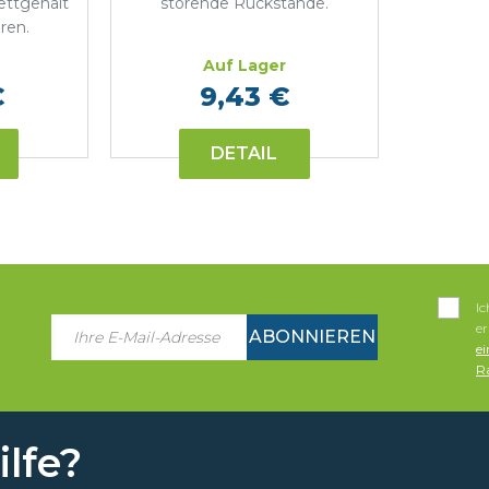
ettgehalt
störende Rückstände.
ren.
Auf Lager
€
9,43 €
DETAIL
I
e
ABONNIEREN
e
Ra
lfe?