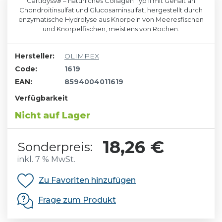
Cartidyss® – natürliches Collagen Typ II mit Gehalt an
Chondroitinsulfat und Glucosaminsulfat, hergestellt durch
enzymatische Hydrolyse aus Knorpeln von Meeresfischen
und Knorpelfischen, meistens von Rochen.
Hersteller:
OLIMPEX
Code:
1619
EAN:
8594004011619
Verfügbarkeit
Nicht auf Lager
18,26 €
Sonderpreis:
inkl. 7 % MwSt.
Zu Favoriten hinzufügen
Frage zum Produkt