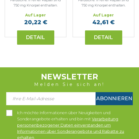
Farbstoffe. In einer Kapsel sind
Farbstoffe. In einer Kapsel sind
750 mg Knorpel enthalten.
750 mg Knorpel enthalten.
Auf Lager
Auf Lager
20,22 €
42,61 €
DETAIL
DETAIL
NEWSLETTER
Melden Sie sich an!
ABONNIEREN
Ich möchte Informationen über Neuigkeiten und
Sonderangebote erhalten und bin mit
Verarbeitung
personenbezogener Daten einverstanden um
Informationen über Sonderangebote und Rabatte zu
erhalten.