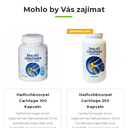
Mohlo by Vás zajímat
EMPFEHLUNG
Haifischknorpel
Haifischknorpel
Cartilage 100
Cartilage 250
Kapseln
Kapseln
Haifischknorpel ist ein
Haifischknorpel ist ein
organisches Naturprodukt ohne
organisches Naturprodukt ohne
Konservierungsmittel und
Konservierungsmittel und