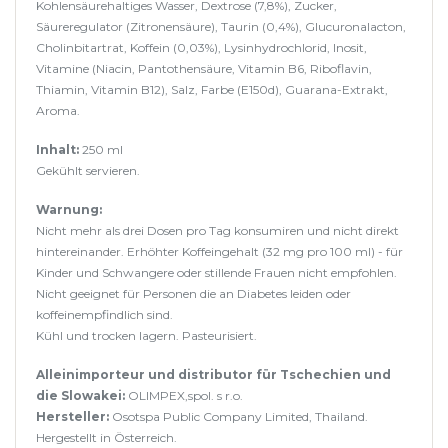
Kohlensäurehaltiges Wasser, Dextrose (7,8%), Zucker,
Säureregulator (Zitronensäure), Taurin (0,4%), Glucuronalacton,
Cholinbitartrat, Koffein (0,03%), Lysinhydrochlorid, Inosit,
Vitamine (Niacin, Pantothensäure, Vitamin B6, Riboflavin,
Thiamin, Vitamin B12), Salz, Farbe (E150d), Guarana-Extrakt,
Aroma.
Inhalt:
250 ml
Gekühlt servieren.
Warnung:
Nicht mehr als drei Dosen pro Tag konsumiren und nicht direkt
hintereinander. Erhöhter Koffeingehalt (32 mg pro 100 ml) - für
Kinder und Schwangere oder stillende Frauen nicht empfohlen.
Nicht geeignet für Personen die an Diabetes leiden oder
koffeinempfindlich sind.
Kühl und trocken lagern. Pasteurisiert.
Alleinimporteur und distributor für Tschechien und
die Slowakei:
OLIMPEX,spol. s r.o.
Hersteller:
Osotspa Public Company Limited, Thailand.
Hergestellt in Österreich.