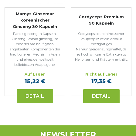
Marnys Ginsemar
Cordyceps Premium
koreanischer
90 Kapseln
Ginseng 30 Kapseln
Panax ginseng in Kapseln.
Cordyceps oder chinesischer
Ginseng (Panax ginseng) ist
Raupenpilz ist ein absolut
eine der am häufigsten
einzigartiges
angebauten Komponenten der
Nahrungsergänzungsmittel, da
traditionellen Medizin in Asien
es hochwirksame Extrakte aus
und eines der weltweit
Heilpilzen und Kräutern enthält.
beliebtesten Adaptogene.
Auf Lager
Nicht auf Lager
15,22 €
17,35 €
DETAIL
DETAIL
NEWSLETTER