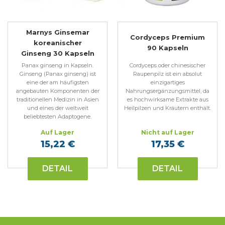
Marnys Ginsemar
Cordyceps Premium
koreanischer
90 Kapseln
Ginseng 30 Kapseln
Panax ginseng in Kapseln.
Cordyceps oder chinesischer
Ginseng (Panax ginseng) ist
Raupenpilz ist ein absolut
eine der am häufigsten
einzigartiges
angebauten Komponenten der
Nahrungsergänzungsmittel, da
traditionellen Medizin in Asien
es hochwirksame Extrakte aus
und eines der weltweit
Heilpilzen und Kräutern enthält.
beliebtesten Adaptogene.
Auf Lager
Nicht auf Lager
15,22 €
17,35 €
DETAIL
DETAIL