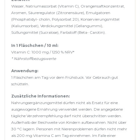
Wasser, Natriumascorbat (Vitamin C), Orangensaftkonzentrat,
Aromen, Säureregulator (Zitronensäure), Emulgatoren
(Phosphatidyl- cholin, Polysorbat 20), Konservierungsmittel
(Kaliumsorbat), Verdickungsmittel (Gellangummi),
Süßungsmittel (Sucralose), Farbstoff (Beta- Carotin).
In 1 Fläschchen / 10 ml:
Vitamin C: 1000 mg / 1250 % NRV*
* Nährstoffbezugswerte
Anwendung:
1 Fläschchen am Tag vor dem Frühstuck. Vor Gebrauch gut
schütteln.
Zusätzliche Informationen:
Nahrungsergänzungsmittel dürfen nicht als Ersatz für eine
ausgewogene Ernährung verwendet werden. Die angegebene
tägliche Verzehrempfehlung darf nicht überschritten werden.
Außerhalb der Reichweite von Kindern aufbewahren. Nicht über
30 °C lagern. Personen mit Nierenproblemen dürfen nicht mehr
als 200 mg Vitamina C am Tag einnehmen. Im Falle einer