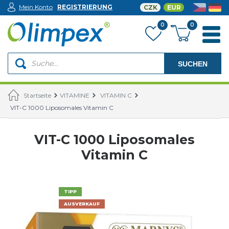
Mein Konto
REGISTRIERUNG
CZK
EUR
0
0
SUCHEN
Startseite
VITAMINE
VITAMIN C
VIT-C 1000 Liposomales Vitamin C
VIT-C 1000 Liposomales
Vitamin C
TIPP
AUSVERKAUF