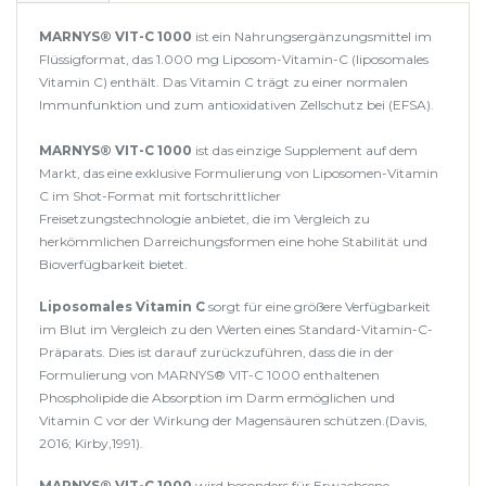
MARNYS® VIT-C 1000
ist ein Nahrungsergänzungsmittel im
Flüssigformat, das 1.000 mg Liposom-Vitamin-C (liposomales
Vitamin C) enthält. Das Vitamin C trägt zu einer normalen
Immunfunktion und zum antioxidativen Zellschutz bei (EFSA).
MARNYS® VIT-C 1000
ist das einzige Supplement auf dem
Markt, das eine exklusive Formulierung von Liposomen-Vitamin
C im Shot-Format mit fortschrittlicher
Freisetzungstechnologie anbietet, die im Vergleich zu
herkömmlichen Darreichungsformen eine hohe Stabilität und
Bioverfügbarkeit bietet.
Liposomales Vitamin C
sorgt für eine größere Verfügbarkeit
im Blut im Vergleich zu den Werten eines Standard-Vitamin-C-
Präparats. Dies ist darauf zurückzuführen, dass die in der
Formulierung von MARNYS® VIT-C 1000 enthaltenen
Phospholipide die Absorption im Darm ermöglichen und
Vitamin C vor der Wirkung der Magensäuren schützen.(Davis,
2016; Kirby,1991).
MARNYS® VIT-C 1000
wird besonders für Erwachsene