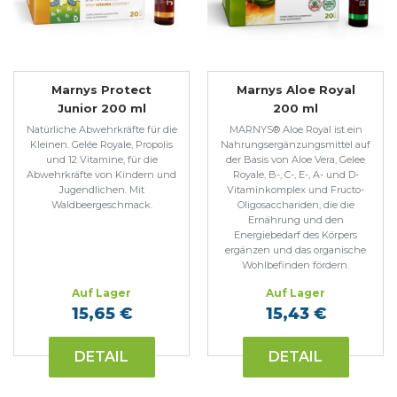
Marnys Protect
Marnys Aloe Royal
Junior 200 ml
200 ml
Natürliche Abwehrkräfte für die
MARNYS® Aloe Royal ist ein
Kleinen. Gelée Royale, Propolis
Nahrungsergänzungsmittel auf
und 12 Vitamine, für die
der Basis von Aloe Vera, Gelee
Abwehrkräfte von Kindern und
Royale, B-, C-, E-, A- und D-
Jugendlichen. Mit
Vitaminkomplex und Fructo-
Waldbeergeschmack.
Oligosacchariden, die die
Ernährung und den
Energiebedarf des Körpers
ergänzen und das organische
Wohlbefinden fördern.
Auf Lager
Auf Lager
15,65 €
15,43 €
DETAIL
DETAIL