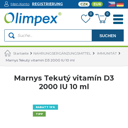
Mein Konto
REGISTRIERUNG
CZK
EUR
0
0
SUCHEN
Startseite
NAHRUNGSERGÄNZUNGSMITTEL
IMMUNITÄT
Marnys Tekutý vitamín D3 2000 IU 10 ml
Marnys Tekutý vitamín D3
2000 IU 10 ml
RABATT 19%
TIPP