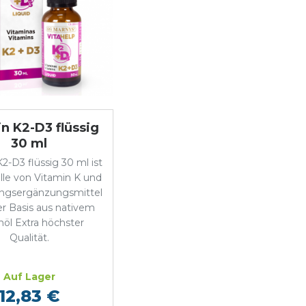
n K2-D3 flüssig
30 ml
2-D3 flüssig 30 ml ist
lle von Vitamin K und
ngsergänzungsmittel
er Basis aus nativem
nöl Extra höchster
Qualität.
Auf Lager
12,83 €