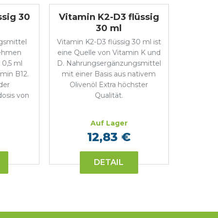
ssig 30
Vitamin K2-D3 flüssig
30 ml
smittel
Vitamin K2-D3 flüssig 30 ml ist
nehmen
eine Quelle von Vitamin K und
0,5 ml
D. Nahrungsergänzungsmittel
amin B12.
mit einer Basis aus nativem
der
Olivenöl Extra höchster
osis von
Qualität.
.
Auf Lager
12,83 €
DETAIL