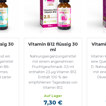
ssig 30
Vitamin B12 flüssig 30
Vitami
ml
ist ein
Nahrungsergänzungsmittel
Vitamin K
smittel
mit einem angenehmen
eine Que
in-B6-
Fruchtgeschmack. 0,5 ml
D. Nahru
hmes
enthalten 2,5 µg Vitamin B12.
mit ein
 zarter
Enthält 100 % der
Olive
.
empfohlenen Tagesdosis von
Vitamin B12.
Auf Lager
7,30 €