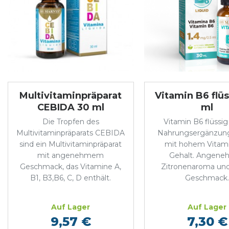
Multivitaminpräparat
Vitamin B6 flü
CEBIDA 30 ml
ml
Die Tropfen des
Vitamin B6 flüssig 
Multivitaminpräparats CEBIDA
Nahrungsergänzung
sind ein Multivitaminpräparat
mit hohem Vitam
mit angenehmem
Gehalt. Angene
Geschmack, das Vitamine A,
Zitronenaroma und
B1, B3,B6, C, D enthält.
Geschmack
Auf Lager
Auf Lager
9,57 €
7,30 €