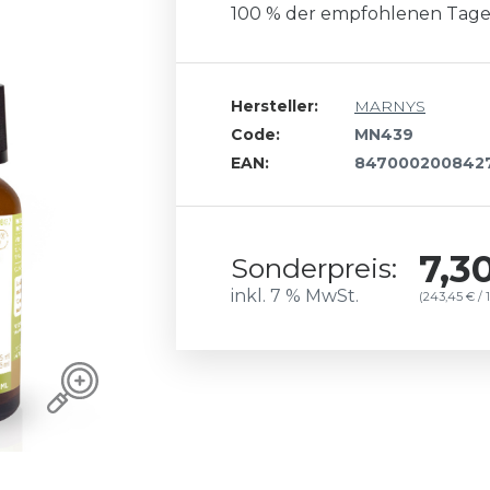
100 % der empfohlenen Tages
Hersteller:
MARNYS
Code:
MN439
EAN:
847000200842
7,3
Sonderpreis:
inkl. 7 % MwSt.
(243,45 € / 1