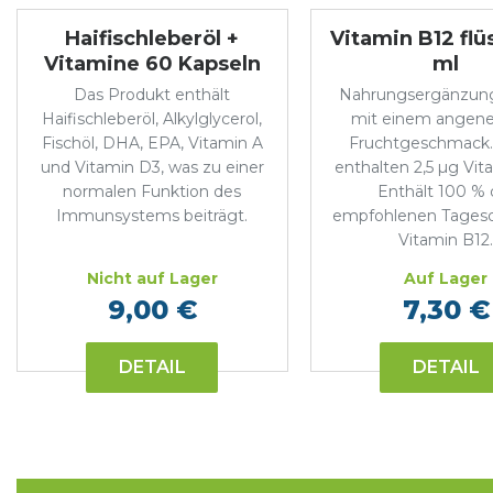
Haifischleberöl +
Vitamin B12 flü
Vitamine 60 Kapseln
ml
Das Produkt enthält
Nahrungsergänzung
Haifischleberöl, Alkylglycerol,
mit einem ange
Fischöl, DHA, EPA, Vitamin A
Fruchtgeschmack. 
und Vitamin D3, was zu einer
enthalten 2,5 µg Vit
normalen Funktion des
Enthält 100 % 
Immunsystems beiträgt.
empfohlenen Tagesd
Vitamin B12
Nicht auf Lager
Auf Lager
9,00 €
7,30 €
DETAIL
DETAIL